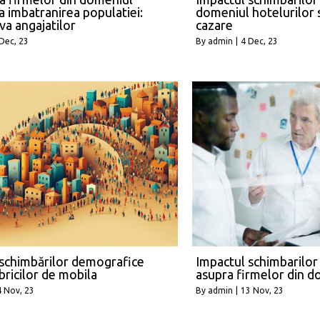
la imbatranirea populatiei:
domeniul hotelurilor si
va angajatilor
cazare
Dec, 23
By
admin
|
4
Dec, 23
 schimbărilor demografice
Impactul schimbarilo
bricilor de mobila
asupra firmelor din d
4
Nov, 23
By
admin
|
13
Nov, 23