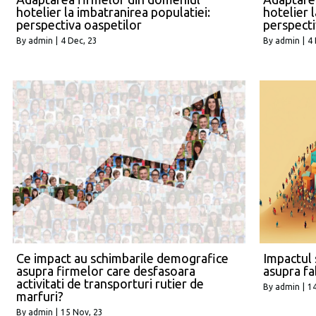
hotelier la imbatranirea populatiei:
hotelier 
perspectiva oaspetilor
perspecti
By
admin
|
4
Dec, 23
By
admin
|
4
Ce impact au schimbarile demografice
Impactul
asupra firmelor care desfasoara
asupra fa
activitati de transporturi rutier de
By
admin
|
1
marfuri?
By
admin
|
15
Nov, 23