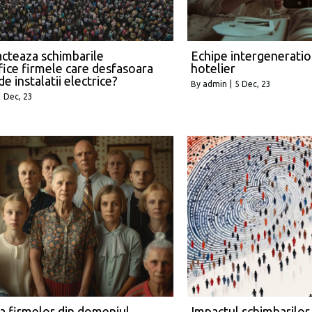
cteaza schimbarile
Echipe intergeneratio
ice firmele care desfasoara
hotelier
 de instalatii electrice?
By
admin
|
5
Dec, 23
1
Dec, 23
a firmelor din domeniul
Impactul schimbarilor