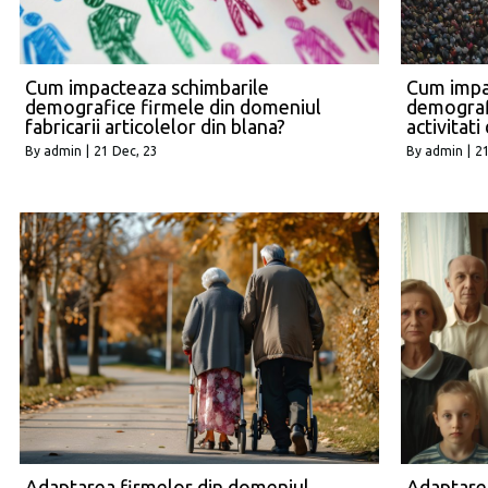
Cum impacteaza schimbarile
Cum impa
demografice firmele din domeniul
demograf
fabricarii articolelor din blana?
activitati
By
admin
|
21
Dec, 23
By
admin
|
2
Adaptarea firmelor din domeniul
Adaptare