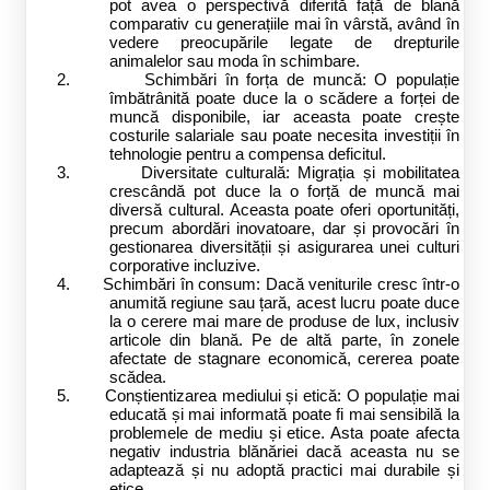
pot avea o perspectivă diferită față de blană
comparativ cu generațiile mai în vârstă, având în
vedere preocupările legate de drepturile
animalelor sau moda în schimbare.
2.
Schimbări în forța de muncă: O populație
îmbătrânită poate duce la o scădere a forței de
muncă disponibile, iar aceasta poate crește
costurile salariale sau poate necesita investiții în
tehnologie pentru a compensa deficitul.
3.
Diversitate culturală: Migrația și mobilitatea
crescândă pot duce la o forță de muncă mai
diversă cultural. Aceasta poate oferi oportunități,
precum abordări inovatoare, dar și provocări în
gestionarea diversității și asigurarea unei culturi
corporative incluzive.
4.
Schimbări în consum: Dacă veniturile cresc într-o
anumită regiune sau țară, acest lucru poate duce
la o cerere mai mare de produse de lux, inclusiv
articole din blană. Pe de altă parte, în zonele
afectate de stagnare economică, cererea poate
scădea.
5.
Conștientizarea mediului și etică: O populație mai
educată și mai informată poate fi mai sensibilă la
problemele de mediu și etice. Asta poate afecta
negativ industria blănăriei dacă aceasta nu se
adaptează și nu adoptă practici mai durabile și
etice.