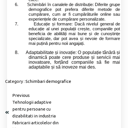
6.
Schimbări în canalele de distribuție: Diferite grupe
demografice pot prefera diferite metode de
cumpărare, cum ar fi cumpărăturile online sau
experiențele de cumpărare personalizate.
7.
Educație și formare: Dacă nivelul general de
educație al unei populații crește, companiile pot
beneficia de abilități mai bune și de cunoștințe
specializate, dar pot avea și nevoie de formare
mai puțină pentru noii angajați.
8. Adaptabilitate și inovație: O populație tânără și
dinamică poate cere produse și servicii mai
inovatoare, forțând companiile să fie mai
adaptabile și să inoveze mai des.
Category :
Schimbari demografice
Previous
Tehnologii adaptive
pentru persoane cu
dizabilitati in industria
Fabricarii articolelor din