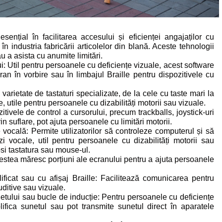
sențial în facilitarea accesului și eficienței angajaților cu
v în industria fabricării articolelor din blană. Aceste tehnologii
 a asista cu anumite limitări.
i: Util pentru persoanele cu deficiențe vizuale, acest software
ran în vorbire sau în limbajul Braille pentru dispozitivele cu
 varietate de tastaturi specializate, de la cele cu taste mari la
e, utile pentru persoanele cu dizabilități motorii sau vizuale.
tivele de control a cursorului, precum trackballs, joystick-uri
n suflare, pot ajuta persoanele cu limitări motorii.
vocală: Permite utilizatorilor să controleze computerul și să
i vocale, util pentru persoanele cu dizabilități motorii sau
osi tastatura sau mouse-ul.
estea măresc porțiuni ale ecranului pentru a ajuta persoanele
ificat sau cu afișaj Braille: Facilitează comunicarea pentru
ditive sau vizuale.
etului sau bucle de inducție: Pentru persoanele cu deficiențe
ifica sunetul sau pot transmite sunetul direct în aparatele