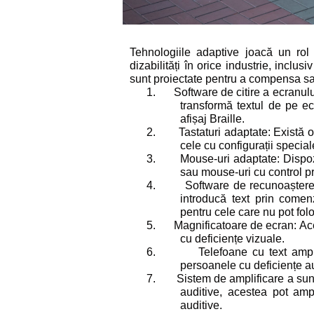
Tehnologiile adaptive joacă un rol e
dizabilități în orice industrie, inclusi
sunt proiectate pentru a compensa sau
1.
Software de citire a ecranulu
transformă textul de pe ec
afișaj Braille.
2.
Tastaturi adaptate: Există o
cele cu configurații special
3.
Mouse-uri adaptate: Dispozi
sau mouse-uri cu control pri
4.
Software de recunoaștere 
introducă text prin comenz
pentru cele care nu pot fol
5.
Magnificatoare de ecran: Ac
cu deficiențe vizuale.
6.
Telefoane cu text ampl
persoanele cu deficiențe au
7.
Sistem de amplificare a sun
auditive, acestea pot ampl
auditive.