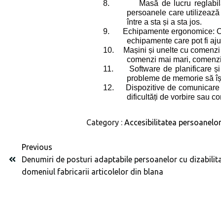
8.
Masă de lucru reglabilă
persoanele care utilizează
între a sta și a sta jos.
9.
Echipamente ergonomice: Cum
echipamente care pot fi ajus
10.
Mașini și unelte cu comenzi 
comenzi mai mari, comenzi 
11.
Software de planificare ș
probleme de memorie să își
12.
Dispozitive de comunicare 
dificultăți de vorbire sau 
Category :
Accesibilitatea persoanelor 
Previous
Denumiri de posturi adaptabile persoanelor cu dizabilita
domeniul fabricarii articolelor din blana