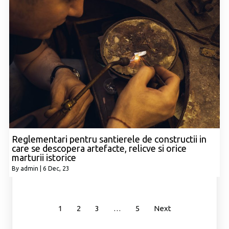
Reglementari pentru santierele de constructii in
care se descopera artefacte, relicve si orice
marturii istorice
By
admin
|
6
Dec, 23
1
2
3
…
5
Next