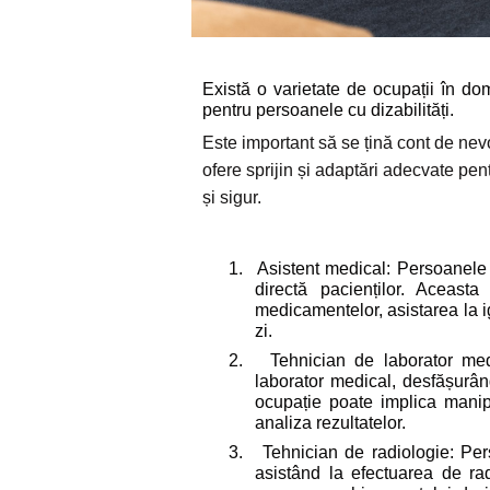
Există o varietate de ocupații în dome
pentru persoanele cu dizabilități.
Este important să se țină cont de nevo
ofere sprijin și adaptări adecvate pen
și sigur.
1.
Asistent medical: Persoanele cu
directă pacienților. Aceast
medicamentelor, asistarea la igi
zi.
2.
Tehnician de laborator med
laborator medical, desfășurând
ocupație poate implica manipu
analiza rezultatelor.
3.
Tehnician de radiologie: Pers
asistând la efectuarea de rad