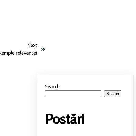
Next
xemple relevante)
Search
Search
Postări