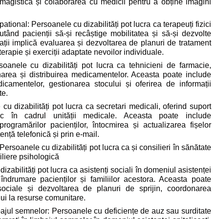
magistică și colaborarea cu medicii pentru a obține imagini
ational: Persoanele cu dizabilități pot lucra ca terapeuți fizici
utând pacienții să-și recâștige mobilitatea și să-și dezvolte
upații implică evaluarea și dezvoltarea de planuri de tratament
erapie și exerciții adaptate nevoilor individuale.
oanele cu dizabilități pot lucra ca tehnicieni de farmacie,
onarea și distribuirea medicamentelor. Aceasta poate include
icamentelor, gestionarea stocului și oferirea de informații
te.
u dizabilități pot lucra ca secretari medicali, oferind suport
oric în cadrul unității medicale. Aceasta poate include
ogramărilor pacienților, întocmirea și actualizarea fișelor
ență telefonică și prin e-mail.
ersoanele cu dizabilități pot lucra ca și consilieri în sănătate
siliere psihologică
izabilități pot lucra ca asistenți sociali în domeniul asistenței
și îndrumare pacienților și familiilor acestora. Aceasta poate
sociale și dezvoltarea de planuri de sprijin, coordonarea
ului la resurse comunitare.
mbajul semnelor: Persoanele cu deficiențe de auz sau surditate