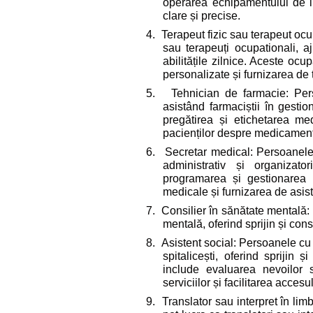
operarea echipamentului de i
clare și precise.
4.
Terapeut fizic sau terapeut ocup
sau terapeuți ocupationali, aj
abilitățile zilnice. Aceste oc
personalizate și furnizarea de t
5.
Tehnician de farmacie: Pers
asistând farmaciștii în gesti
pregătirea și etichetarea med
pacienților despre medicamen
6.
Secretar medical: Persoanele c
administrativ și organizat
programarea și gestionarea pr
medicale și furnizarea de asist
7.
Consilier în sănătate mentală: P
mentală, oferind sprijin și con
8.
Asistent social: Persoanele cu d
spitalicești, oferind sprijin 
include evaluarea nevoilor 
serviciilor și facilitarea acces
9.
Translator sau interpret în li