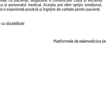
elații cu pacienții, asigurând o comunicare clară și eficientă
ora și personalul medical. Aceștia pot oferi sprijin emoțional,
ând o experiență pozitivă și îngrijire de calitate pentru pacienți.
cu dizabilitati
Platformele de telemedicina (e