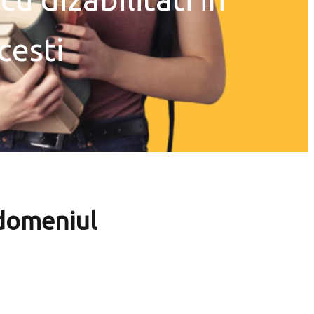
cesti
 domeniul