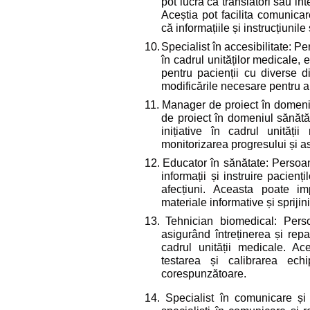
pot lucra ca translatori sau int
Aceștia pot facilita comunicar
că informațiile și instrucțiunil
10.
Specialist în accesibilitate: Pe
în cadrul unităților medicale,
pentru pacienții cu diverse di
modificările necesare pentru a 
11.
Manager de proiect în domeniu
de proiect în domeniul sănătă
inițiative în cadrul unităț
monitorizarea progresului și as
12.
Educator în sănătate: Persoane
informații și instruire pacienț
afecțiuni. Aceasta poate im
materiale informative și sprijin
13.
Tehnician biomedical: Perso
asigurând întreținerea și rep
cadrul unității medicale. Ac
testarea și calibrarea ech
corespunzătoare.
14. Specialist în comunicare și r