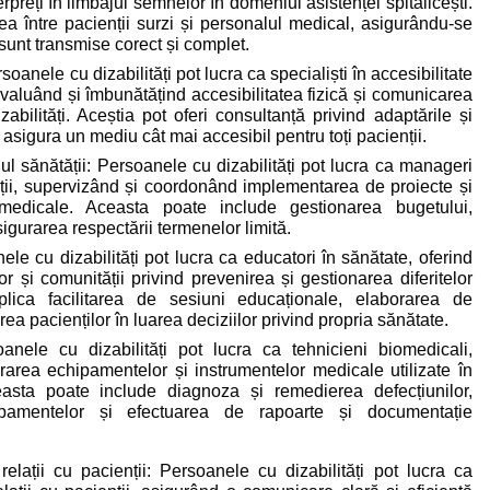
erpreți în limbajul semnelor în domeniul asistenței spitalicești.
ea între pacienții surzi și personalul medical, asigurându-se
e sunt transmise corect și complet.
rsoanele cu dizabilități pot lucra ca specialiști în accesibilitate
 evaluând și îmbunătățind accesibilitatea fizică și comunicarea
zabilități. Aceștia pot oferi consultanță privind adaptările și
asigura un mediu cât mai accesibil pentru toți pacienții.
l sănătății: Persoanele cu dizabilități pot lucra ca manageri
ții, supervizând și coordonând implementarea de proiecte și
ii medicale. Aceasta poate include gestionarea bugetului,
igurarea respectării termenelor limită.
le cu dizabilități pot lucra ca educatori în sănătate, oferind
ilor și comunității privind prevenirea și gestionarea diferitelor
plica facilitarea de sesiuni educaționale, elaborarea de
irea pacienților în luarea deciziilor privind propria sănătate.
anele cu dizabilități pot lucra ca tehnicieni biomedicali,
ararea echipamentelor și instrumentelor medicale utilizate în
easta poate include diagnoza și remedierea defecțiunilor,
ipamentelor și efectuarea de rapoarte și documentație
elații cu pacienții: Persoanele cu dizabilități pot lucra ca