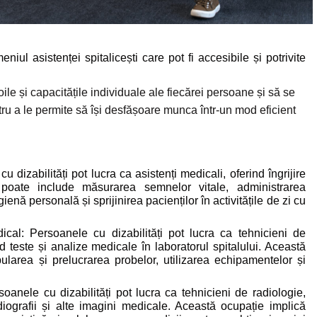
niul asistenței spitalicești care pot fi accesibile și potrivite
ile și capacitățile individuale ale fiecărei persoane și să se
tru a le permite să își desfășoare munca într-un mod eficient
 dizabilități pot lucra ca asistenți medicali, oferind îngrijire
a poate include măsurarea semnelor vitale, administrarea
enă personală și sprijinirea pacienților în activitățile de zi cu
ical: Persoanele cu dizabilități pot lucra ca tehnicieni de
 teste și analize medicale în laboratorul spitalului. Această
larea și prelucrarea probelor, utilizarea echipamentelor și
oanele cu dizabilități pot lucra ca tehnicieni de radiologie,
iografii și alte imagini medicale. Această ocupație implică