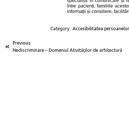
specialiști în comunicare și r
între pacienți, familiile acest
informații și consiliere, facilit
Category :
Accesibilitatea persoanelor 
Previous
Nediscriminare – Domeniul Ativităţilor de arhitectură