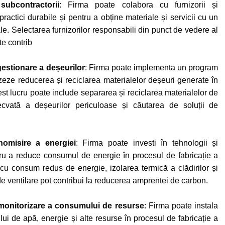
subcontractorii
: Firma poate colabora cu furnizorii și
ractici durabile și pentru a obține materiale și servicii cu un
e. Selectarea furnizorilor responsabili din punct de vedere al
te contrib
estionare a deșeurilor
: Firma poate implementa un program
zeze reducerea și reciclarea materialelor deșeuri generate în
est lucru poate include separarea și reciclarea materialelor de
adecvată a deșeurilor periculoase și căutarea de soluții de
onomisire a energiei
: Firma poate investi în tehnologii și
ru a reduce consumul de energie în procesul de fabricație a
u consum redus de energie, izolarea termică a clădirilor și
de ventilare pot contribui la reducerea amprentei de carbon.
monitorizare a consumului de resurse
: Firma poate instala
i de apă, energie și alte resurse în procesul de fabricație a