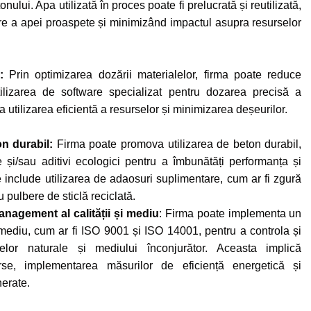
onului. Apa utilizată în proces poate fi prelucrată și reutilizată,
are a apei proaspete și minimizând impactul asupra resurselor
r:
Prin optimizarea dozării materialelor, firma poate reduce
Utilizarea de software specializat pentru dozarea precisă a
utilizarea eficientă a resurselor și minimizarea deșeurilor.
on durabil:
Firma poate promova utilizarea de beton durabil,
 și/sau aditivi ecologici pentru a îmbunătăți performanța și
e include utilizarea de adaosuri suplimentare, cum ar fi zgură
 pulbere de sticlă reciclată.
nagement al calității și mediu
: Firma poate implementa un
mediu, cum ar fi ISO 9001 și ISO 14001, pentru a controla și
elor naturale și mediului înconjurător. Aceasta implică
se, implementarea măsurilor de eficiență energetică și
erate.