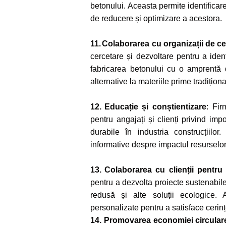
betonului. Aceasta permite identifica
de reducere și optimizare a acestora.
11.
Colaborarea cu organizații de ce
cercetare și dezvoltare pentru a iden
fabricarea betonului cu o amprentă 
alternative la materiile prime tradițion
12.
Educație și conștientizare
: Fir
pentru angajați și clienți privind impor
durabile în industria construcțiilor
informative despre impactul resurselor
13.
Colaborarea cu clienții pentru
pentru a dezvolta proiecte sustenabil
redusă și alte soluții ecologice. 
personalizate pentru a satisface cerinț
14. Promovarea economiei circular