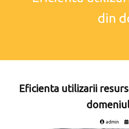
din d
Eficienta utilizarii resu
domeniul 
admin