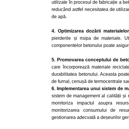
utilizate în procesul de fabricație a bet
reducând astfel necesitatea de utiliz
de apă.
4. Optimizarea dozării materialelo
pierderile și risipa de materiale. 
componentelor betonului poate asigura 
5. Promovarea conceptului de bet
care încorporează materiale reciclate
durabilitatea betonului. Aceasta poat
de furnal, cenușă de termocentrale sau
6. Implementarea unui sistem de ma
sistem de management al calității și 
monitoriza impactul asupra resurs
monitorizarea consumului de resur
gestionarea adecvată a deșeurilor gen