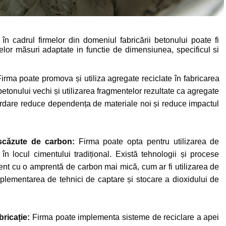
le în cadrul firmelor din domeniul fabricării betonului poate fi
lor măsuri adaptate in functie de dimensiunea, specificul si
irma poate promova și utiliza agregate reciclate în fabricarea
betonului vechi și utilizarea fragmentelor rezultate ca agregate
ordare reduce dependența de materiale noi și reduce impactul
i scăzute de carbon:
Firma poate opta pentru utilizarea de
n locul cimentului tradițional. Există tehnologii și procese
nt cu o amprentă de carbon mai mică, cum ar fi utilizarea de
mplementarea de tehnici de captare și stocare a dioxidului de
bricație:
Firma poate implementa sisteme de reciclare a apei