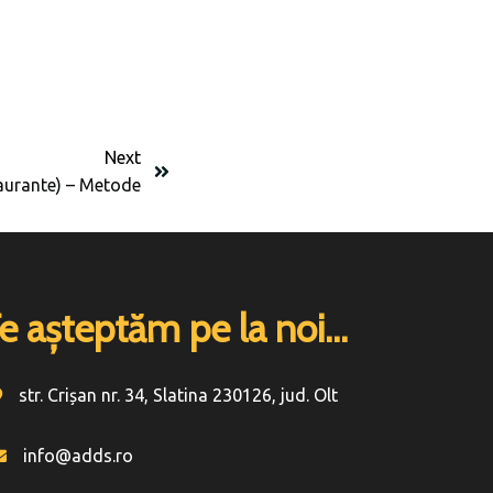
Next
aurante) – Metode
e așteptăm pe la noi...
str. Crișan nr. 34, Slatina 230126, jud. Olt
info@adds.ro