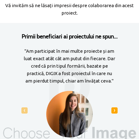
Vă invităm să ne lăsați impresii despre colaborarea din acest
proiect.
Primii beneficiari ai proiectului ne spun...
"Am participat în mai multe proiecte și am
"Nic
luat exact atât cât am putut din fiecare. Dar
colabo
cred că prin tipul formării, bazate pe
line! 
practică, DIGIX a fost proiectul în care nu
am pierdut timpul, chiar am învățat ceva."
GoogleW
manage
sau cât
b
‹
›